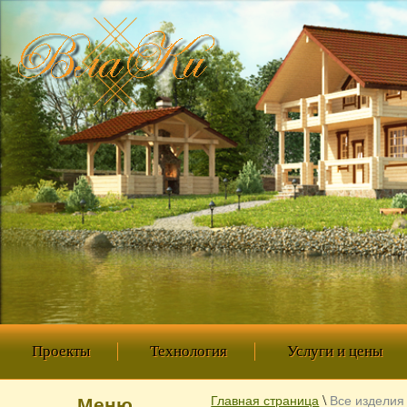
Проекты
Технология
Услуги и цены
\
Главная страница
Все изделия
Меню