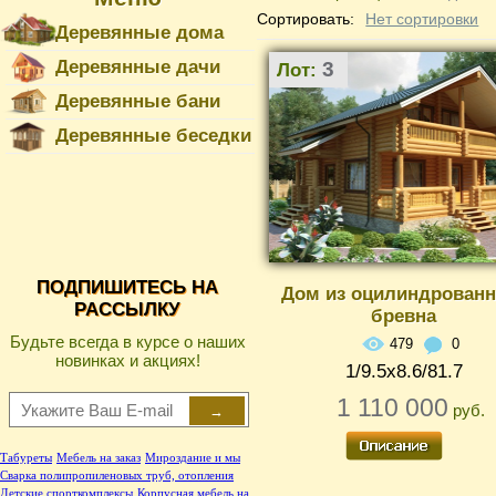
Сортировать:
Нет сортировки
Деревянные дома
Деревянные дачи
3
Лот:
Деревянные бани
Деревянные беседки
ПОДПИШИТЕСЬ НА
Дом из оцилиндрованн
РАССЫЛКУ
бревна
Будьте всегда в курсе о наших
479
0
новинках и акциях!
1/9.5х8.6/81.7
1 110 000
руб.
→
Табуреты
Мебель на заказ
Мироздание и мы
Сварка полипропиленовых труб, отопления
Детские спорткомплексы
Корпусная мебель на