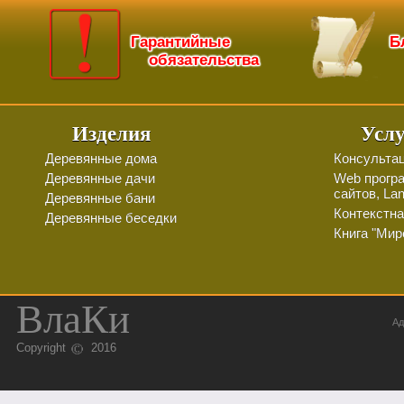
Гарантийные
Б
обязательства
д
Изделия
Усл
Деревянные дома
Консульта
Деревянные дачи
Web прогр
сайтов, La
Деревянные бани
Контекстна
Деревянные беседки
Книга "Мир
ВлаКи
Ад
Copyright
2016